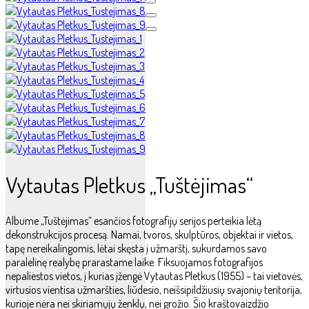
Vytautas Pletkus „Tuštėjimas“
Albume „Tuštėjimas“ esančios fotografijų serijos perteikia lėtą
dekonstrukcijos procesą. Namai, tvoros, skulptūros, objektai ir vietos,
tapę nereikalingomis, lėtai skęsta į užmarštį, sukurdamos savo
paralelinę realybę prarastame laike. Fiksuojamos fotografijos
nepaliestos vietos, į kurias įžengė Vytautas Pletkus (1955) – tai vietovės,
virtusios vientisa užmaršties, liūdesio, neišsipildžiusių svajonių teritorija,
kurioje nėra nei skiriamųjų ženklų, nei grožio. Šio kraštovaizdžio