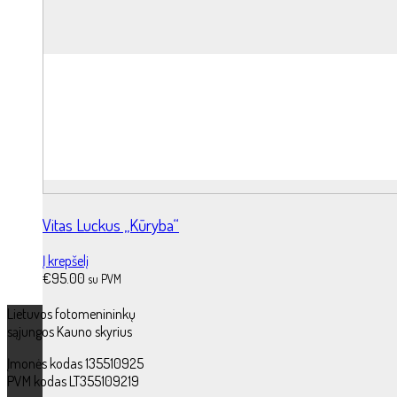
Vitas Luckus „Kūryba“
Į krepšelį
€
95.00
su PVM
Lietuvos fotomenininkų
sąjungos Kauno skyrius
Įmonės kodas 135510925
PVM kodas LT355109219