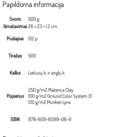
Papildoma informacija
Svoris
500 g
Išmatavimai
26 × 23 × 1.2 cm
Puslapiai
132 p.
Tiražas
500
Kalba
Lietuvių k. ir anglų k.
250 g/m2 Materica Clay
Popierius
100 g/m2 Gmund Color System 31
130 g/m2 Munken Lynx
ISBN
978-609-8099–08-9