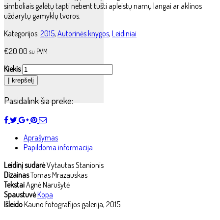
simboliais galėtų tapti nebent tušti apleistų namų langai ar aklinos
uždarytų gamyklų tvoros.
Kategorijos:
2015
,
Autorinės knygos
,
Leidiniai
€
20.00
su PVM
Kiekis
Į krepšelį
Pasidalink šia preke:
Aprašymas
Papildoma informacija
Leidinį sudarė
Vytautas Stanionis
Dizainas
Tomas Mrazauskas
Tekstai
Agnė Narušytė
Spaustuvė
Kopa
Išleido
Kauno fotografijos galerija, 2015