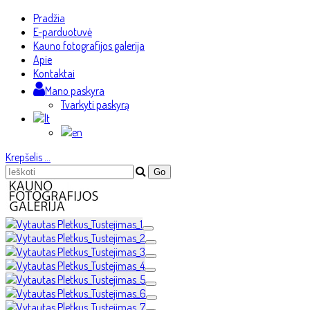
Pradžia
E-parduotuvė
Kauno fotografijos galerija
Apie
Kontaktai
Mano paskyra
Tvarkyti paskyrą
Krepšelis
…