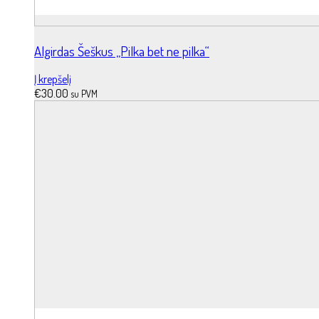
Algirdas Šeškus „Pilka bet ne pilka“
Į krepšelį
€
30.00
su PVM