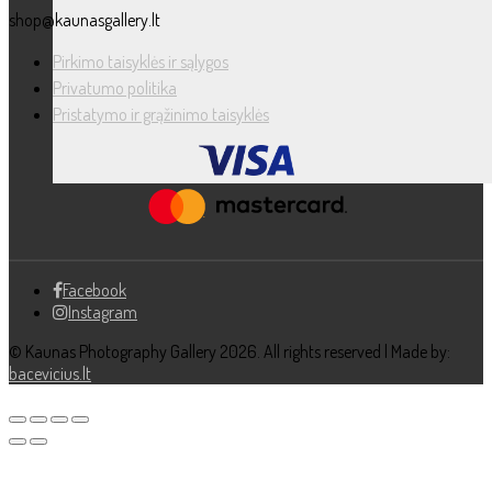
shop@kaunasgallery.lt
Pirkimo taisyklės ir sąlygos
Privatumo politika
Pristatymo ir grąžinimo taisyklės
Facebook
Instagram
© Kaunas Photography Gallery 2026. All rights reserved | Made by:
bacevicius.lt