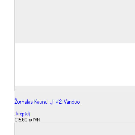
Žurnalas Kaunui „Į“ #2: Vanduo
Į krepšelį
€
15.00
su PVM