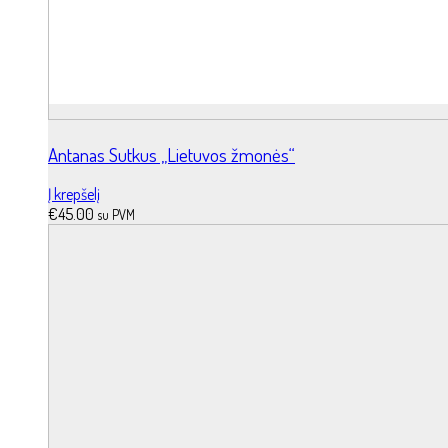
Antanas Sutkus „Lietuvos žmonės“
Į krepšelį
€
45.00
su PVM