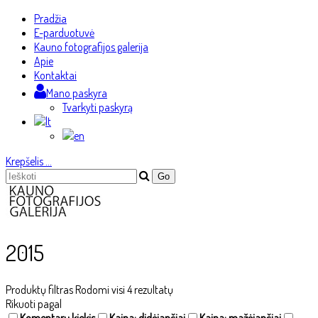
Pradžia
E-parduotuvė
Kauno fotografijos galerija
Apie
Kontaktai
Mano paskyra
Tvarkyti paskyrą
Krepšelis
…
2015
Produktų filtras
Rodomi visi 4 rezultatų
Rikuoti pagal
Komentarų kiekis
Kaina: didėjančiai
Kaina: mažėjančiai