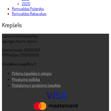
2020
Romualdas Požerskis
Romualdas Rakauskas
Krepšelis
Lietuvos fotomenininkų
sąjungos Kauno skyrius
Įmonės kodas 135510925
PVM kodas LT355109219
shop@kaunasgallery.lt
Pirkimo taisyklės ir sąlygos
Privatumo politika
Pristatymo ir grąžinimo taisyklės