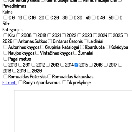
Pavadinimas
Kaina
€ 0 - 10
€ 10 - 20
€ 20 - 30
€ 30 - 40
€ 40 - 50
€
50+
Kategorijos
Kita
2008
2018
2021
2022
2023
2024
2025
2026
Antanas Sutkus
Gintaras Česonis
Leidiniai
Autorinės knygos
Grupiniai katalogai
Išparduota
Koleidyba
Naujos knygos
Vintažinės knygos
Žurnalai
Pagal metus
2010
2011
2012
2013
2014
2015
2016
2017
2018
2019
2020
Romualdas Požerskis
Romualdas Rakauskas
Filtruoti
Rodyti išpardavimus
Tik prekyboje