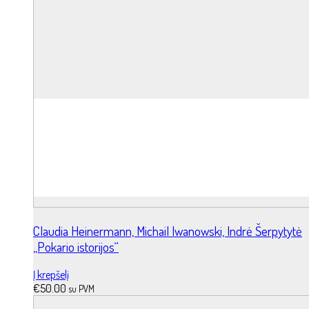
Claudia Heinermann, Michail Iwanowski, Indrė Šerpytytė
„Pokario istorijos“
Į krepšelį
€
50.00
su PVM