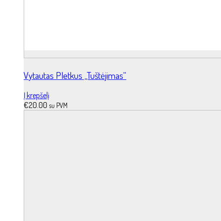
Vytautas Pletkus „Tuštėjimas“
Į krepšelį
€
20.00
su PVM