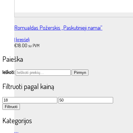
Romualdas Požerskis „Paskutinieji namai“
Į krepšelį
€
18.00
su PVM
Paieška
Ieškoti:
Pirmyn
Filtruoti pagal kainą
Filtruoti
Kategorijos