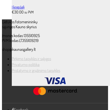
Į krepšelį
€
30.00
su PVM
Lietuvos fotomenininkų
sąjungos Kauno skyrius
Įmonės kodas 135510925
PVM kodas LT355109219
shop@kaunasgallery.lt
Pirkimo taisyklės ir sąlygos
Privatumo politika
Pristatymo ir grąžinimo taisyklės
Facebook