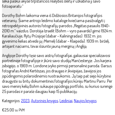
seka paskui akyse tirpstančios realybės šleifą ir užkabina jį savo
fotoaparatu.“
Dorothy Bohm laikoma viena iš Didžiosios Britanijos fotografijos
veteranių. Šiame antrojo leidimo kataloge kviečiama pasižvalgyti į
retrospektyvinės autorės fotografijų parodos „Regėtas pasaulis 1940-
2010 m.“ vaizdus. Dorotėja Izraelit (Bohm – vyro pavardė) gimė 1924 m.
Karaliaučiuje, Rytų Prūsijoje (dabar – Kaliningradas). 1932 m. jos
gyvenimo kelias atvedė ją į Memelį (dabar – Klaipėda). 1939 m. birželį,
artėjant naciams, tėvai išsiuntė jauną merginą į Angliją.
Anglijoje Dorothy tęsė savo aistrą fotografijai, galiausiai specializavosi
portretinėje fotografijoje ir įkūrė savo studiją Mančesteryje. Jos karjera
įsibėgėjo, o 1969 m. Londone įvyko pirmoji personalinė paroda. Garsus
fotografas André Kertészas, jos draugas ir įkvėpėjas, žavėjosi jos
įspūdingomis polaroidinėmis nuotraukomis. Ją taip pat siejo kūrybinė
draugystė su britų dokumentinės fotografijos kūrėju Martinu Parru. Per
savo meninį kelią Bohm sukaupė įspūdingą portfolio, su kuriuo surengė
25 parodas ir parašė daugiau kaip 15 publikacijų.
Kategorijos:
2023
,
Autorinės knygos
,
Leidiniai
,
Naujos knygos
€
25.00
su PVM