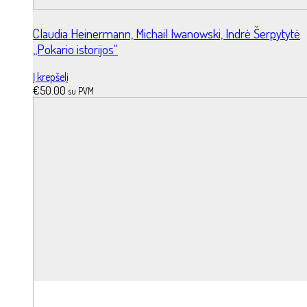
Claudia Heinermann, Michail Iwanowski, Indrė Šerpytytė
„Pokario istorijos“
Į krepšelį
€
50.00
su PVM