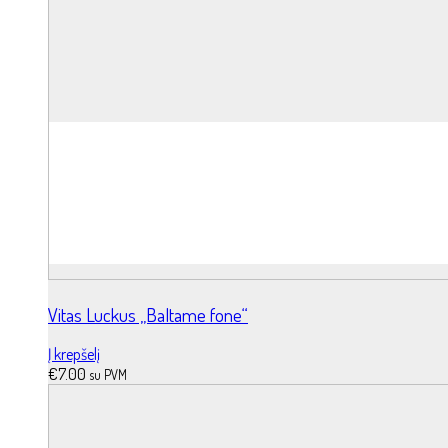
Vitas Luckus „Baltame fone“
Į krepšelį
€
7.00
su PVM