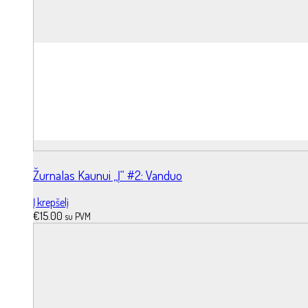
Žurnalas Kaunui „Į“ #2: Vanduo
Į krepšelį
€
15.00
su PVM