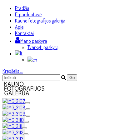
Pradžia
E-parduotuvė
Kauno fotografijos galerija
Apie
Kontaktai
Mano paskyra
Tvarkyti paskyrą
Krepšelis
…