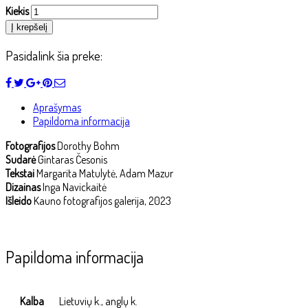
Kiekis
Į krepšelį
Pasidalink šia preke:
Aprašymas
Papildoma informacija
Fotografijos
Dorothy Bohm
Sudarė
Gintaras Česonis
Tekstai
Margarita Matulytė, Adam Mazur
Dizainas
Inga Navickaitė
Išleido
Kauno fotografijos galerija, 2023
Papildoma informacija
Kalba
Lietuvių k., anglų k.