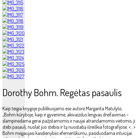
Dorothy Bohm. Regėtas pasaulis
Kaip teigia knygoje publikuojamo esė autorė Margarita Matulytė,
„Bohm kūryboje, kaip ir gyvenime, akivaizdus lengvas dreifavimas –
slampinėdama gerai pažįstamomis ir naujai atrandamomis vietomis, ji
stebi pasaulį, nuolat juo stebisi ir tą nuostabą išreiškia fotografijose. <…>
Bohm mėgaujasi kasdienybės efemeriškumu, pasiduodama intuicijai